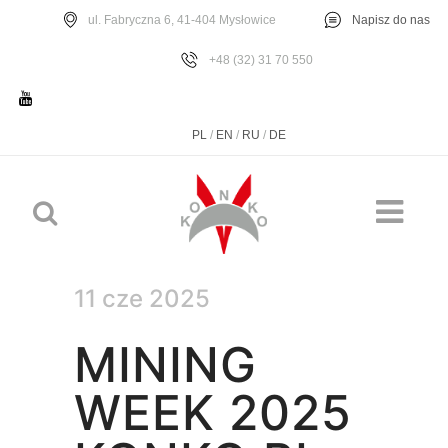
ul. Fabryczna 6, 41-404 Mysłowice
Napisz do nas
+48 (32) 31 70 550
PL
/
EN
/
RU
/
DE
11 cze 2025
MINING
WEEK 2025